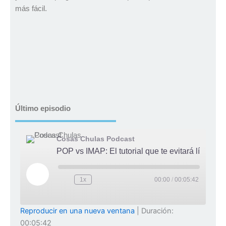
más fácil.
Último episodio
Cosas Chulas Podcast
POP vs IMAP: El tutori
Reproducir
episodio
1x
00:00
/
00:05:42
Reproducir en una nueva ventana
|
Duración:
00:05:42